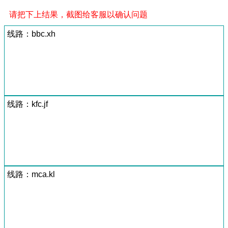
请把下上结果，截图给客服以确认问题
线路：bbc.xh
线路：kfc.jf
线路：mca.kl